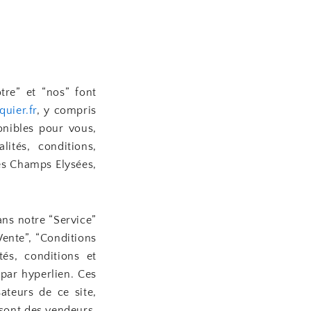
tre” et “nos” font
quier.fr
, y compris
ponibles pour vous,
lités, conditions,
es Champs Elysées,
ans notre “Service”
Vente”, “Conditions
tés, conditions et
 par hyperlien. Ces
sateurs de ce site,
i sont des vendeurs,