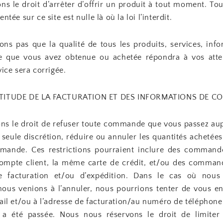
s le droit d’arrêter d’offrir un produit à tout moment. Tou
tée sur ce site est nulle là où la loi l’interdit.
ons pas que la qualité de tous les produits, services, info
e que vous avez obtenue ou achetée répondra à vos atten
vice sera corrigée.
CTITUDE DE LA FACTURATION ET DES INFORMATIONS DE C
ns le droit de refuser toute commande que vous passez au
 seule discrétion, réduire ou annuler les quantités achetée
mande. Ces restrictions pourraient inclure des command
mpte client, la même carte de crédit, et/ou des commande
facturation et/ou d’expédition. Dans le cas où nous
us venions à l’annuler, nous pourrions tenter de vous e
mail et/ou à l’adresse de facturation/au numéro de téléphon
 été passée. Nous nous réservons le droit de limiter o