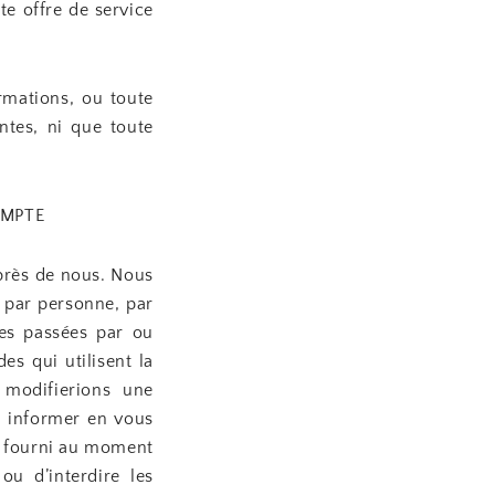
te offre de service
rmations, ou toute
tes, ni que toute
OMPTE
près de nous. Nous
s par personne, par
es passées par ou
s qui utilisent la
 modifierions une
n informer en vous
e fourni au moment
u d’interdire les