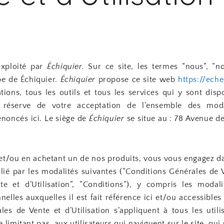
exploité par
Échiquier.
Sur ce site, les termes “nous”, “no
pe de Échiquier.
Échiquier
propose ce site web
https://eche
tions, tous les outils et tous les services qui y sont dis
us réserve de votre acceptation de l’ensemble des moda
 énoncés ici. Le siège de
Échiquier
se situe au : 78 Avenue d
e et/ou en achetant un de nos produits, vous vous engagez d
 lié par les modalités suivantes (“Conditions Générales de 
e et d’Utilisation”, “Conditions”), y compris les modali
nnelles auxquelles il est fait référence ici et/ou accessibles
es de Vente et d’Utilisation s’appliquent à tous les utili
 limitant pas, aux utilisateurs qui naviguent sur le site, qu