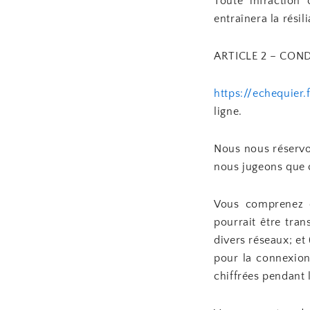
Toute infraction 
entraînera la rési
ARTICLE 2 – CON
https://echequier.f
ligne.
Nous nous réservon
nous jugeons que 
Vous comprenez q
pourrait être tra
divers réseaux; e
pour la connexion
chiffrées pendant 