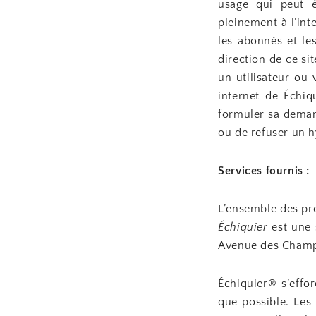
usage qui peut ê
pleinement à l’inte
les abonnés et le
direction de ce si
un utilisateur ou 
internet de Échiq
formuler sa deman
ou de refuser un hy
Services fournis :
L’ensemble des pro
Échiquier
est une s
Avenue des Champ
Échiquier
® s’effo
que possible. Les