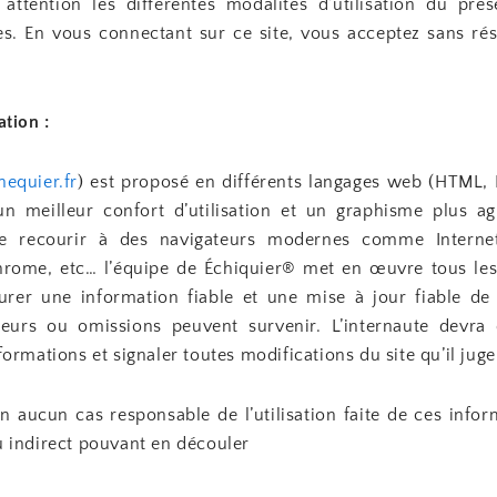
c attention les différentes modalités d’utilisation du prés
es. En vous connectant sur ce site, vous acceptez sans rés
ation :
hequier.fr
) est proposé en différents langages web (HTML, 
n meilleur confort d’utilisation et un graphisme plus a
recourir à des navigateurs modernes comme Internet 
hrome, etc… l’équipe de Échiquier® met en œuvre tous le
urer une information fiable et une mise à jour fiable de s
reurs ou omissions peuvent survenir. L’internaute devra
formations et signaler toutes modifications du site qu’il juger
n aucun cas responsable de l’utilisation faite de ces infor
u indirect pouvant en découler