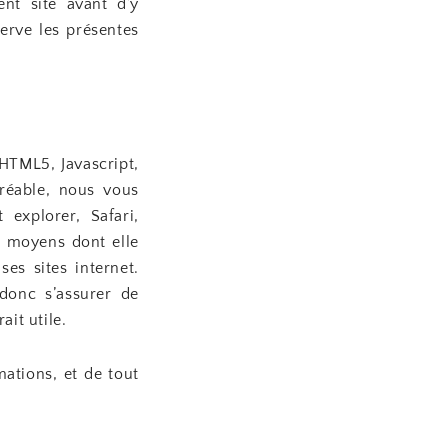
ent site avant d’y
erve les présentes
HTML5, Javascript,
gréable, nous vous
explorer, Safari,
s moyens dont elle
es sites internet.
 donc s’assurer de
ait utile.
mations, et de tout