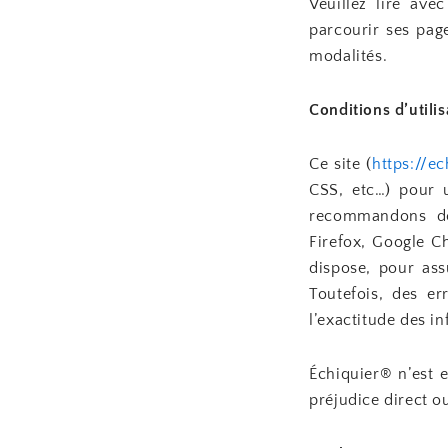
Veuillez lire ave
parcourir ses pag
modalités.
Conditions d’utilis
Ce site (
https://ec
CSS, etc…) pour u
recommandons de 
Firefox, Google C
dispose, pour ass
Toutefois, des er
l’exactitude des in
Échiquier® n’est e
préjudice direct o