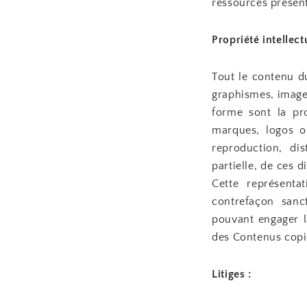
ressources présent
Propriété intellect
Tout le contenu du
graphismes, images
forme sont la pro
marques, logos o
reproduction, dis
partielle, de ces 
Cette représenta
contrefaçon sanc
pouvant engager la
des Contenus copié
Litiges :