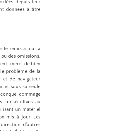
ortées depuis leur
ont données à titre
site remis à jour à
s ou des omissions.
ent, merci de bien
 le problème de la
r et de navigateur
eur et sous sa seule
uelconque dommage
es consécutives au
ilisant un matériel
on mis-à-jour. Les
direction d’autres