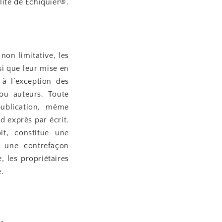
lité de Échiquier®.
non limitative, les
si que leur mise en
 à l’exception des
ou auteurs. Toute
 publication, même
d exprès par écrit.
it, constitue une
e une contrefaçon
, les propriétaires
e.