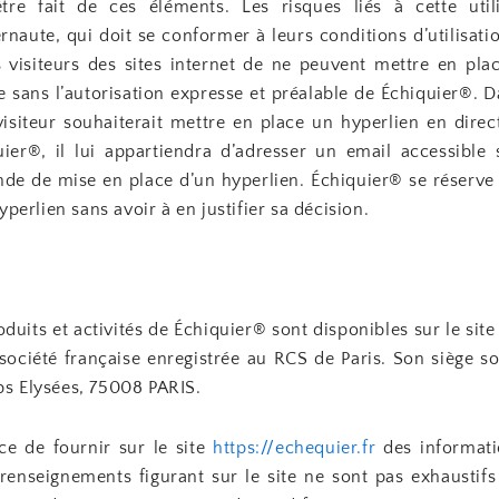
tre fait de ces éléments. Les risques liés à cette util
rnaute, qui doit se conformer à leurs conditions d’utilisatio
s visiteurs des sites internet de ne peuvent mettre en pla
te sans l’autorisation expresse et préalable de Échiquier®. 
visiteur souhaiterait mettre en place un hyperlien en direc
uier®, il lui appartiendra d’adresser un email accessible s
de de mise en place d’un hyperlien. Échiquier® se réserve l
perlien sans avoir à en justifier sa décision.
duits et activités de Échiquier® sont disponibles sur le site 
ociété française enregistrée au RCS de Paris. Son siège soc
s Elysées, 75008 PARIS.
rce de fournir sur le site
https://echequier.fr
des informati
 renseignements figurant sur le site ne sont pas exhaustifs