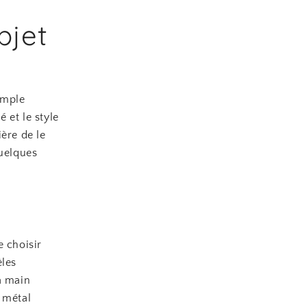
bjet
imple
é et le style
ère de le
quelques
e choisir
èles
a main
 métal