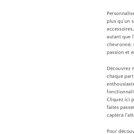
Personnalis
plus qu’un s
accessoires,
autant que 
chevronné, 
passion et e
Découvrez n
chaque part
enthousiaste
fonctionnali
Cliquez ici
faites passe
captera l’at
Pour découv