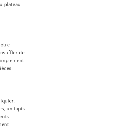
u plateau
votre
insuffler de
 simplement
ièces.
iquier.
s, un tapis
ents
ment