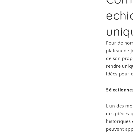
echi
uniq
Pour de nom
plateau de j
de son propr
rendre uniqu
idées pour 
Sélectionnez
L’un des moy
des pièces q
historiques 
peuvent app