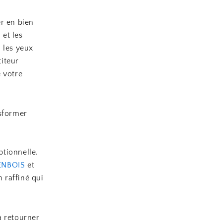
r en bien
 et les
 les yeux
iteur
 votre
nsformer
ptionnelle.
ENBOIS
et
n raffiné qui
à retourner