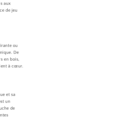
as aux
ce de jeu
irante ou
nique. De
s en bois,
ient à cœur.
ue et sa
est un
ouche de
intes