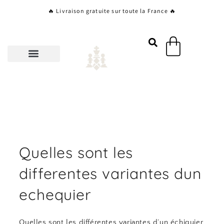
Aller
🔥 Livraison gratuite sur toute la France 🔥
au
contenu
Panier
Quelles sont les
differentes variantes dun
echequier
Quelles sont les différentes variantes d’un échiquier